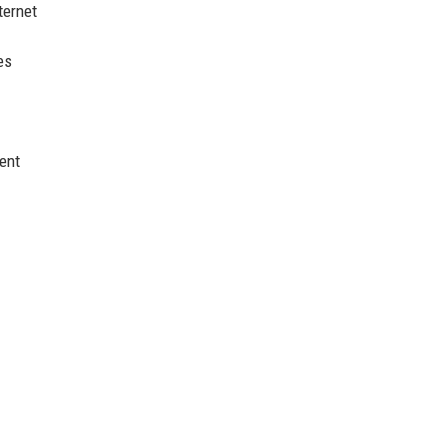
ternet
es
ent