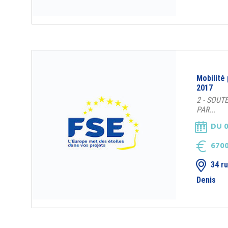
Mobilité
2017
2 - SOUT
PAR...
DU 0
670
34 r
Denis