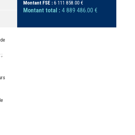
Montant FSE :
6 111 858.00 €
Montant total :
4 889 486.00 €
 de
 ;
urs
le