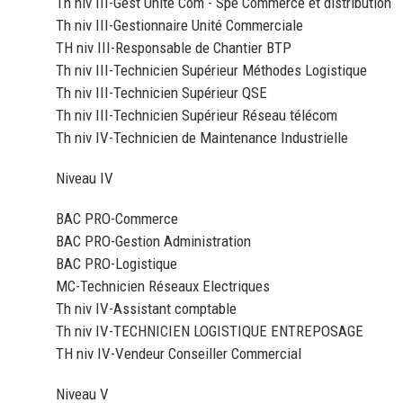
Th niv III-Gest Unite Com - Spé Commerce et distribution
Th niv III-Gestionnaire Unité Commerciale
TH niv III-Responsable de Chantier BTP
Th niv III-Technicien Supérieur Méthodes Logistique
Th niv III-Technicien Supérieur QSE
Th niv III-Technicien Supérieur Réseau télécom
Th niv IV-Technicien de Maintenance Industrielle
Niveau IV
BAC PRO-Commerce
BAC PRO-Gestion Administration
BAC PRO-Logistique
MC-Technicien Réseaux Electriques
Th niv IV-Assistant comptable
Th niv IV-TECHNICIEN LOGISTIQUE ENTREPOSAGE
TH niv IV-Vendeur Conseiller Commercial
Niveau V