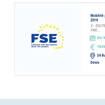
Mobilité
2018
2 - SOUT
PAR...
DU 0
7825
34 R
Denis