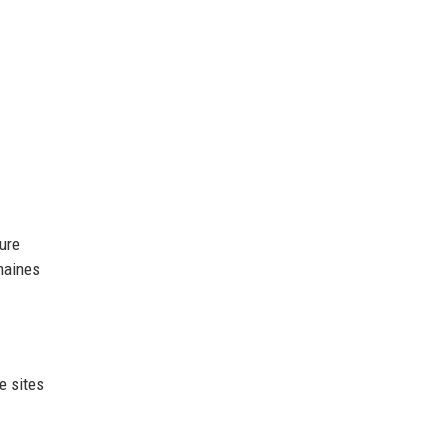
ure
maines
e sites